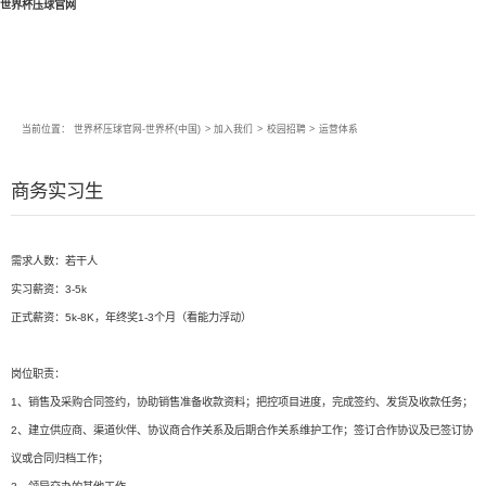
世界杯压球官网
当前位置：
世界杯压球官网-世界杯(中国)
>
加入我们
>
校园招聘
>
运营体系
商务实习生
需求人数：若干人
实习薪资：3-5k
正式薪资：5k-8K，年终奖1-3个月（看能力浮动）
岗位职责：
1、销售及采购合同签约，协助销售准备收款资料；把控项目进度，完成签约、发货及收款任务；
2、建立供应商、渠道伙伴、协议商合作关系及后期合作关系维护工作；签订合作协议及已签订协
议或合同归档工作；