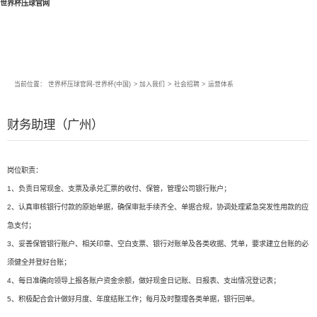
世界杯压球官网
当前位置：
世界杯压球官网-世界杯(中国)
>
加入我们
>
社会招聘
>
运营体系
财务助理（广州）
岗位职责：
1、负责日常现金、支票及承兑汇票的收付、保管，管理公司银行账户；
2、认真审核银行付款的原始单据，确保审批手续齐全、单据合规，协调处理紧急突发性用款的应
急支付；
3、妥善保管银行账户、相关印章、空白支票、银行对账单及各类收据、凭单，要求建立台账的必
须健全并登好台账；
4、每日准确向领导上报各账户资金余额，做好现金日记账、日报表、支出情况登记表；
5、积极配合会计做好月度、年度结账工作；每月及时整理各类单据，银行回单。