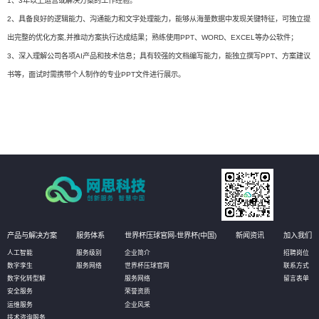
1、3年以上运营或解决方案的工作经验。
2、具备良好的逻辑能力、沟通能力和文字处理能力，能够从海量数据中发现关键特征，可独立提
出完整的优化方案,并推动方案执行达成结果；熟练使用PPT、WORD、EXCEL等办公软件；
3、深入理解公司各项AI产品和技术信息；具有较强的文档编写能力，能独立撰写PPT、方案建议
书等，面试时需携带个人制作的专业PPT文件进行展示。
产品与解决方案
服务体系
世界杯压球官网-世界杯(中国)
新闻资讯
加入我们
人工智能
服务级别
企业简介
招聘岗位
数字孪生
服务网络
世界杯压球官网
联系方式
数字化转型解
服务网络
留言表单
安全服务
荣誉资质
运维服务
企业风采
技术咨询服务