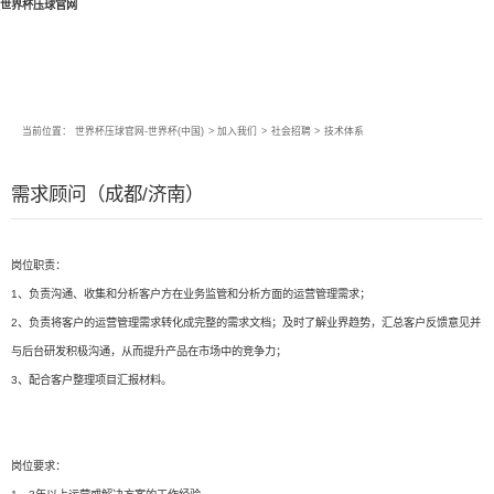
世界杯压球官网
当前位置：
世界杯压球官网-世界杯(中国)
>
加入我们
>
社会招聘
>
技术体系
需求顾问（成都/济南）
岗位职责：
1、负责沟通、收集和分析客户方在业务监管和分析方面的运营管理需求；
2、负责将客户的运营管理需求转化成完整的需求文档；及时了解业界趋势，汇总客户反馈意见并
与后台研发积极沟通，从而提升产品在市场中的竞争力；
3、配合客户整理项目汇报材料。
岗位要求：