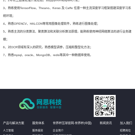
2、2年以上图像处理开发经验，熟悉python和spark开发；
3、熟练使用TensorFlow、Theano、Keras 及 Caffe 任意一种主流深度学习框架搭建深度学习系
统环境；
4、熟悉OPENCV、HALCON等常用图像处理软件，熟练进行图像处理；
5、熟悉主流的分类算法、聚类算法和关联分析算法原理，能熟练使用神经网络算法的进行业务建
模；
6、对OCR领域有深入的研究，熟悉模型调参，压缩和整型化方法；
7、熟悉mysql、oracle、MongoDB、redis等其中一种数据库使用。
产品与解决方案
服务体系
世界杯压球官网-世界杯(中国)
新闻资讯
加入我们
人工智能
服务级别
企业简介
招聘岗位