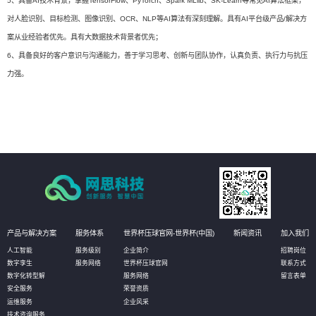
5、具备AI技术背景，掌握TensorFlow、PyTorch、Spark MLlib、SK-Learn等常见AI算法框架，
对人脸识别、目标检测、图像识别、OCR、NLP等AI算法有深刻理解。具有AI平台级产品/解决方
案从业经验者优先。具有大数据技术背景者优先；
6、具备良好的客户意识与沟通能力，善于学习思考、创新与团队协作，认真负责、执行力与抗压
力强。
产品与解决方案
服务体系
世界杯压球官网-世界杯(中国)
新闻资讯
加入我们
人工智能
服务级别
企业简介
招聘岗位
数字孪生
服务网络
世界杯压球官网
联系方式
数字化转型解
服务网络
留言表单
安全服务
荣誉资质
运维服务
企业风采
技术咨询服务